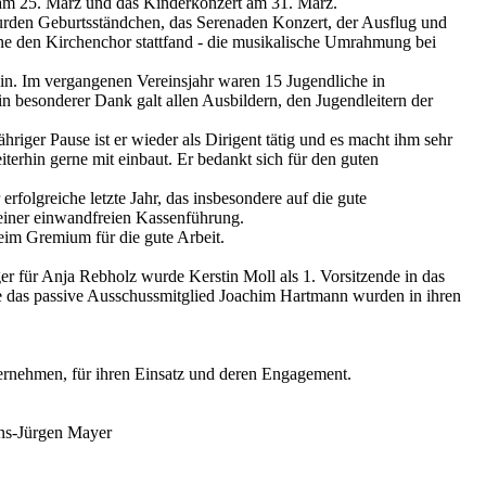
g am 25. März und das Kinderkonzert am 31. März.
 wurden Geburtsständchen, das Serenaden Konzert, der Ausflug und
ne den Kirchenchor stattfand - die musikalische Umrahmung bei
ein. Im vergangenen Vereinsjahr waren 15 Jugendliche in
n besonderer Dank galt allen Ausbildern, den Jugendleitern der
iger Pause ist er wieder als Dirigent tätig und es macht ihm sehr
iterhin gerne mit einbaut. Er bedankt sich für den guten
erfolgreiche letzte Jahr, das insbesondere auf die gute
einer einwandfreien Kassenführung.
eim Gremium für die gute Arbeit.
r für Anja Rebholz wurde Kerstin Moll als 1. Vorsitzende in das
ie das passive Ausschussmitglied Joachim Hartmann wurden in ihren
bernehmen, für ihren Einsatz und deren Engagement.
ans-Jürgen Mayer