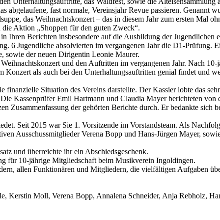
nden Unterhaltungsauftritte, das Waldfest, sowie die Alteisensammlun
u das abgelaufene, fast normale, Vereinsjahr Revue passieren. Genannt
lsuppe, das Weihnachtskonzert – das in diesem Jahr zum ersten Mal oh
d die Aktion „Shoppen für den guten Zweck“.
in Ihren Berichten insbesondere auf die Ausbildung der Jugendlichen 
ng. 6 Jugendliche absolvierten im vergangenen Jahr die D1-Prüfung. Ei
ze, sowie der neuen Dirigentin Leonie Maurer.
Weihnachtskonzert und den Auftritten im vergangenen Jahr. Nach 10-jähr
m Konzert als auch bei den Unterhaltungsauftritten genial findet und we
inanzielle Situation des Vereins darstellte. Der Kassier lobte das sehr 
. Die Kassenprüfer Emil Hartmann und Claudia Mayer berichteten von 
rzen Zusammenfassung der gehörten Berichte durch. Er bedankte sich b
det. Seit 2015 war Sie 1. Vorsitzende im Vorstandsteam. Als Nachfolge
 aktiven Ausschussmitglieder Verena Bopp und Hans-Jürgen Mayer, sow
satz und überreichte ihr ein Abschiedsgeschenk.
g für 10-jährige Mitgliedschaft beim Musikverein Ingoldingen.
ern, allen Funktionären und Mitgliedern, die vielfältigen Aufgaben ü
rle, Kerstin Moll, Verena Bopp, Annalena Schneider, Anja Rebholz, H