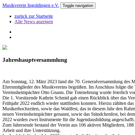
Musikverein Ingoldingen e.V.
Toggle navigation
zurück zur Startseite
Alle News anzeigen
Jahreshauptversammlung
Am Sonntag, 12. März 2023 fand die 70. Generalversammlung des Mus
Ehrenmitglieder des Musikvereins begrüßen. Im Anschluss folgte die
Vereinsheimpächter Otto Gnann. Die Totenehrung wurde feierlich vo
Die 1. Vorsitzende Kathrin Schmid gab einen Rückblick über das Ve
Frühjahr 2022 endlich wieder stattfinden konnten. Hierzu zählten da
Musikerhochzeiten, sowie das Waldfest, das in diesem Jahr den Rah
neuen Vereinsheimpächter genannt, sowie das Ständchenfest, bei dem
2022 wurden zwei Instrumente für die Jugendausbildung angeschafft. 
Zum Jahresende bestand der Verein aus 106 aktiven Mitgliedern, 188 
Arbeit und ihre Unterstützung.