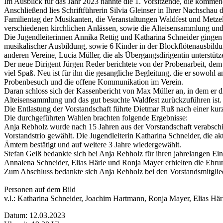
Im Ausblick für das Jahr 2023 nannte die 1. Vorsitzende, die komme
Anschließend lies Schriftführerin Silvia Gleinser in Ihrer Nachscha
Familientag der Musikanten, die Veranstaltungen Waldfest und Metze
verschiedenen kirchlichen Anlässen, sowie die Alteisensammlung un
Die Jugendleiterinnen Annika Rettig und Katharina Schneider gingen 
musikalischer Ausbildung, sowie 6 Kinder in der Blockflötenausbildu
anderen Vereine, Lucia Müller, die als Übergangsdirigentin unterstüt
Der neue Dirigent Jürgen Reder berichtete von der Probenarbeit, dem 
viel Spaß. Neu ist für ihn die gesangliche Begleitung, die er sowohl a
Probenbesuch und die offene Kommunikation im Verein.
Daran schloss sich der Kassenbericht von Max Müller an, in dem er die f
Alteisensammlung und das gut besuchte Waldfest zurückzuführen ist
Die Entlastung der Vorstandschaft führte Dietmar Ruß nach einer ku
Die durchgeführten Wahlen brachten folgende Ergebnisse:
Anja Rebholz wurde nach 15 Jahren aus der Vorstandschaft verabschie
Vorstandstrio gewählt. Die Jugendleiterin Katharina Schneider, die
Ämtern bestätigt und auf weitere 3 Jahre wiedergewählt.
Stefan Geiß bedankte sich bei Anja Rebholz für ihren jahrelangen Ein
Annalena Schneider, Elias Härle und Ronja Mayer erhielten die Ehrun
Zum Abschluss bedankte sich Anja Rebholz bei den Vorstandsmitglied
Personen auf dem Bild
v.l.: Katharina Schneider, Joachim Hartmann, Ronja Mayer, Elias Hä
Datum: 12.03.2023