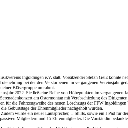
ikvereins Ingoldingen e.V. statt. Vorsitzender Stefan Geiß konnte n
 Totenehrung bei der den Verstorbenen im vergangenen Vereinsjahr ged
n einer Bläsergruppe umrahmt.
reinsjahr 2022. Sie ließ eine Reihe von Höhepunkten im vergangenen 
s Serenadenkonzert am Ostermontag mit Verabschiedung des Dirigenten 
men für die Fahrzeugweihe des neuen Löschzugs der FFW Ingoldingen b
 die Geburtstage der Ehrenmitglieder nachgeholt wurden.
Zudem wurde ein neuer Lautsprecher, T-Shirts, sowie ein I-Pad für den
passiven Mitgliedern und 15 Ehrenmitglieder. Die Vorständin bedankte 