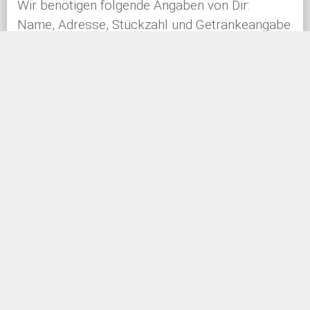
Wir benötigen folgende Angaben von Dir:
Name, Adresse, Stückzahl und Getränkeangabe
Lieferung erfolgt gekühlt am Samstag, 30.05.
ab. 18 Uhr
Bezahlung direkt in bar (passend wäre toll)
Wir freuen uns über deine Unterstützung für den
Musikverein Ingoldingen
Datum: 30.05.2020
Uhrzeit: 18:00 Uhr
Ort:
WALDFESTPAKET_WEB